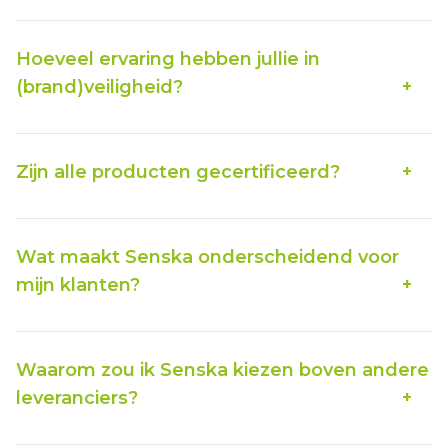
informeren, adviseren en verzorgen je bestelling, van order
tot levering. We leveren onze veiligheidsoplossingen snel
Hoeveel ervaring hebben jullie in
vanuit eigen voorraad.
(brand)veiligheid?
Senska redt al meer dan 10 jaar levens door veiligheid
toegankelijk, eenvoudig en betaalbaar te maken. Honderden
1000 groothandels vertrouwen al op onze producten om
Zijn alle producten gecertificeerd?
hun klanten te beschermen.
Ja, ons complete assortiment voldoet aan de laatste
Europese veiligheidsnormen en wordt geleverd met
garantie en de juiste documentatie. Dit testen we ook
Wat maakt Senska onderscheidend voor
regelmatig zelf.
mijn klanten?
Naast innovatie en kwaliteit, besteden we ook aandacht aan
vormgeving. Jij levert mooie, kwalitatieve en
levensreddende producten die aan alle Europese wetten
Waarom zou ik Senska kiezen boven andere
voldoen.
leveranciers?
Er zijn verschillende redenen waarom Senska jouw
volgende partner is. Onze producten zijn scherp geprijsd,