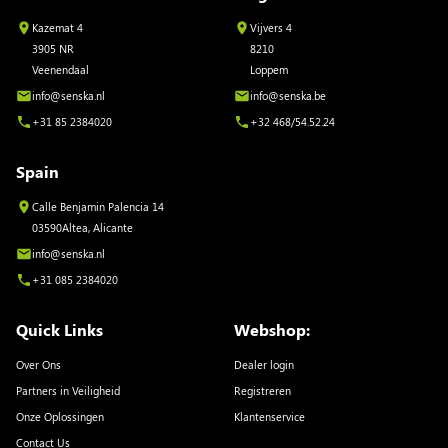
Kazemat 4
Vijvers 4
3905 NR
8210
Veenendaal
Loppem
info@senska.nl
info@senska.be
+31 85 2384020
+32 468/54.52.24
Spain
Calle Benjamin Palencia 14
03590Altea, Alicante
info@senska.nl
+31 085 2384020
Quick Links
Webshop:
Over Ons
Dealer login
Partners in Veiligheid
Registreren
Onze Oplossingen
Klantenservice
Contact Us