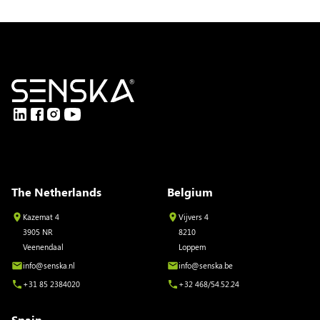
The Netherlands
Belgium
Kazemat 4
Vijvers 4
3905 NR
8210
Veenendaal
Loppem
info@senska.nl
info@senska.be
+31 85 2384020
+32 468/54.52.24
Spain